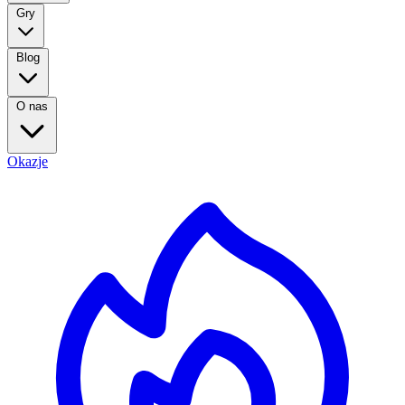
Gry
Blog
O nas
Okazje