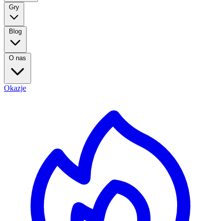
Gry
Blog
O nas
Okazje