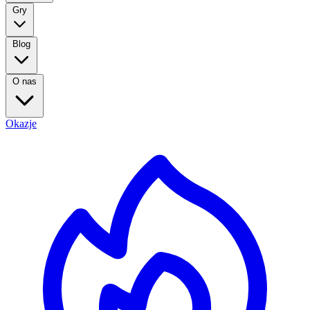
Gry
Blog
O nas
Okazje