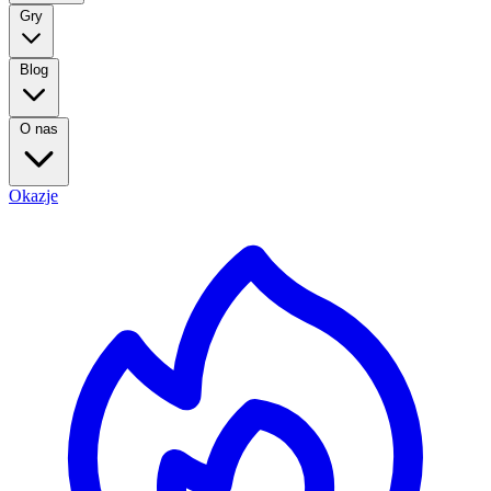
Gry
Blog
O nas
Okazje