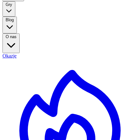
Gry
Blog
O nas
Okazje