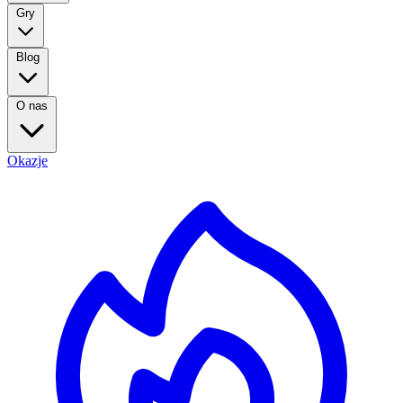
Gry
Blog
O nas
Okazje