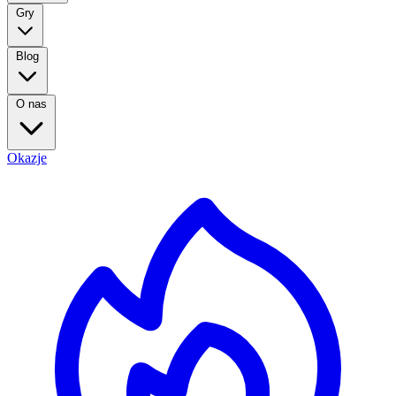
Gry
Blog
O nas
Okazje