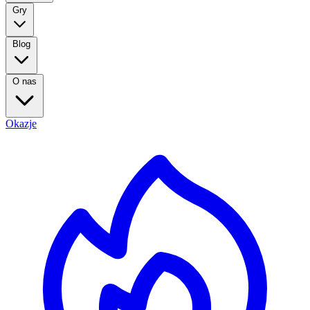
Gry
Blog
O nas
Okazje