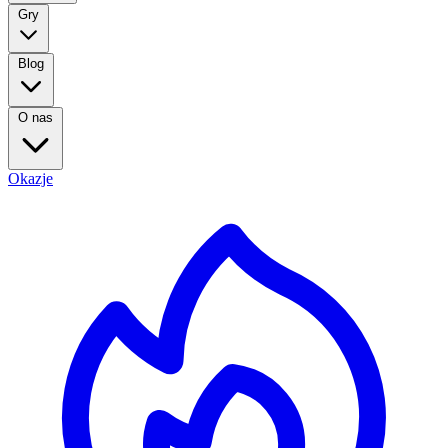
Gry
Blog
O nas
Okazje