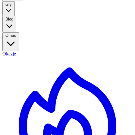
Gry
Blog
O nas
Okazje