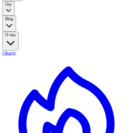
Gry
Blog
O nas
Okazje