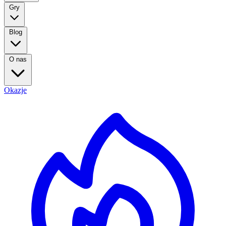
Gry
Blog
O nas
Okazje