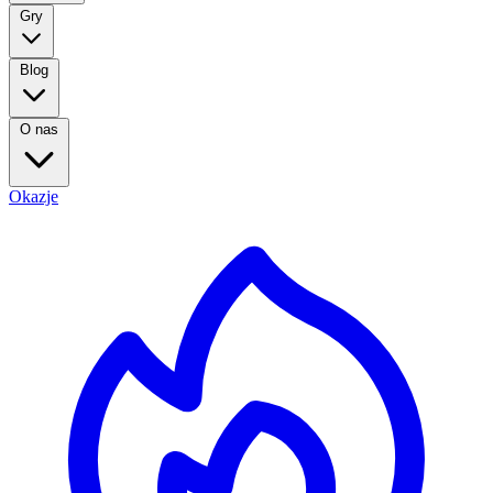
Gry
Blog
O nas
Okazje