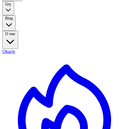
Gry
Blog
O nas
Okazje