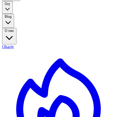
Gry
Blog
O nas
Okazje