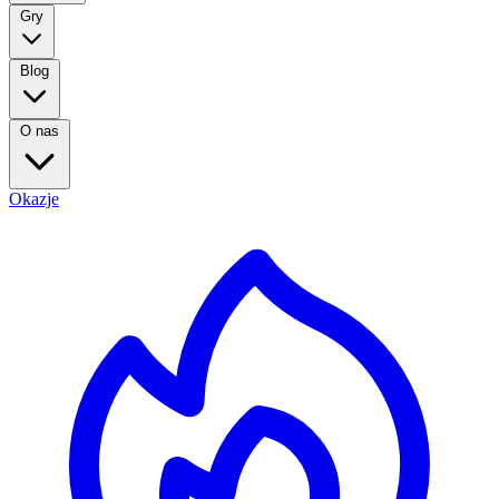
Gry
Blog
O nas
Okazje