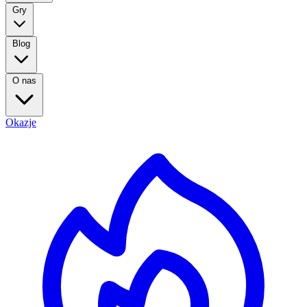
Gry
Blog
O nas
Okazje