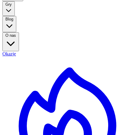
Gry
Blog
O nas
Okazje