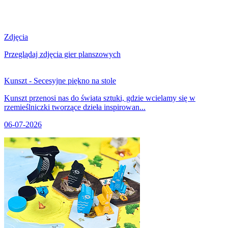
Zdjęcia
Przeglądaj zdjęcia gier planszowych
Kunszt - Secesyjne piękno na stole
Kunszt przenosi nas do świata sztuki, gdzie wcielamy się w
rzemieślniczki tworzące dzieła inspirowan...
06-07-2026