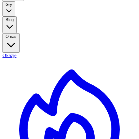
Gry
Blog
O nas
Okazje