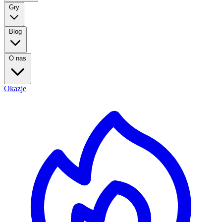
Gry
Blog
O nas
Okazje