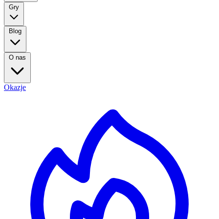
Gry
Blog
O nas
Okazje