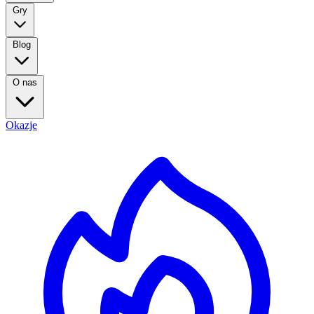
Gry
Blog
O nas
Okazje