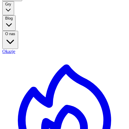
Gry
Blog
O nas
Okazje