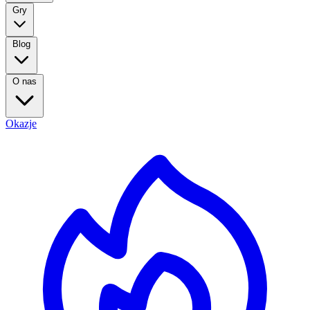
Gry
Blog
O nas
Okazje