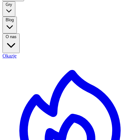
Gry
Blog
O nas
Okazje