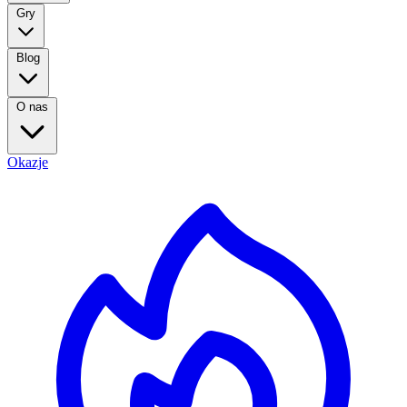
Gry
Blog
O nas
Okazje