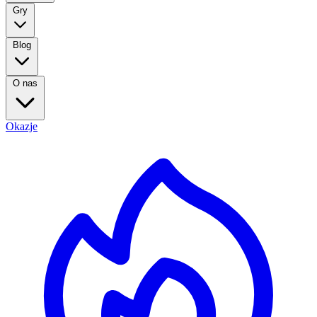
Gry
Blog
O nas
Okazje