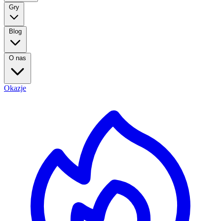
Gry
Blog
O nas
Okazje