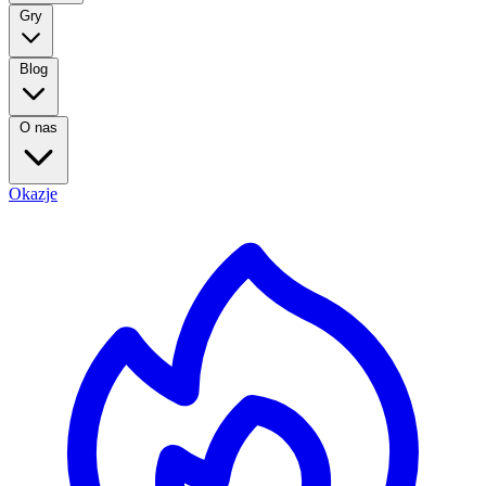
Gry
Blog
O nas
Okazje