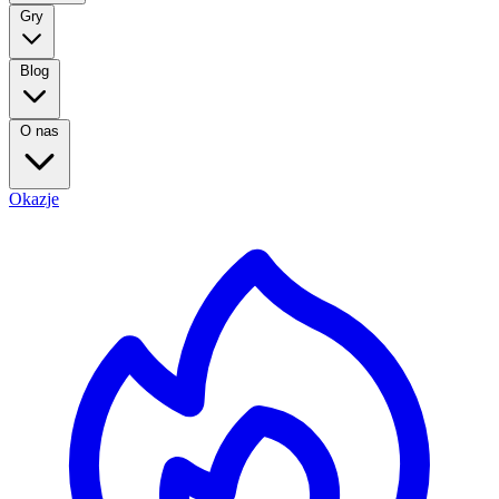
Gry
Blog
O nas
Okazje