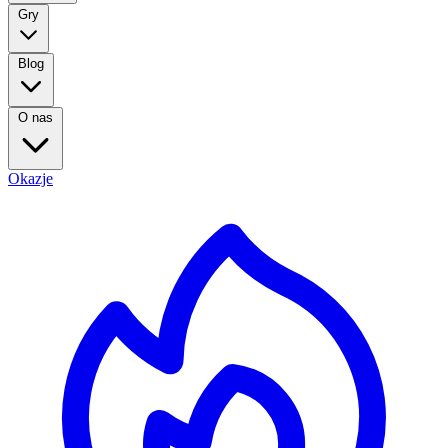
Gry
Blog
O nas
Okazje