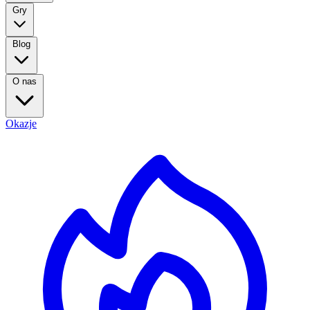
Gry
Blog
O nas
Okazje