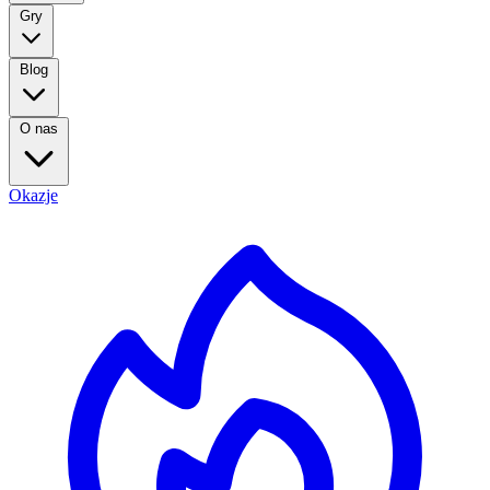
Gry
Blog
O nas
Okazje