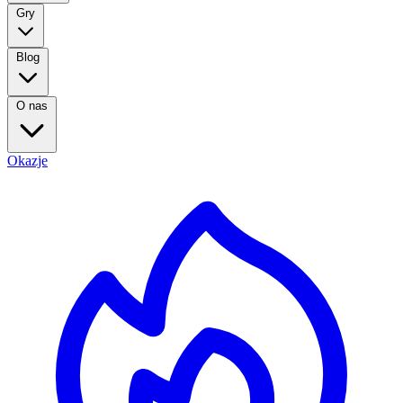
Gry
Blog
O nas
Okazje