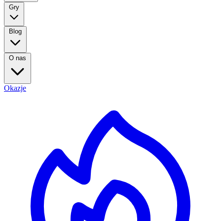
Gry
Blog
O nas
Okazje