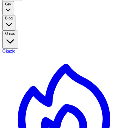
Gry
Blog
O nas
Okazje