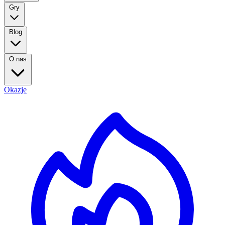
Gry
Blog
O nas
Okazje