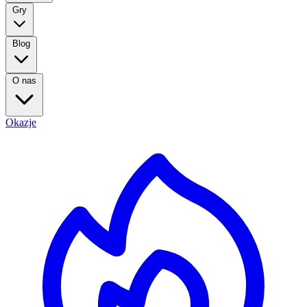
Gry
Blog
O nas
Okazje