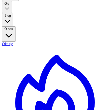
Gry
Blog
O nas
Okazje