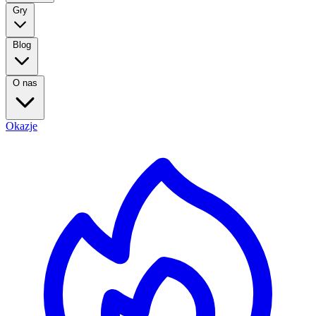
Gry
Blog
O nas
Okazje