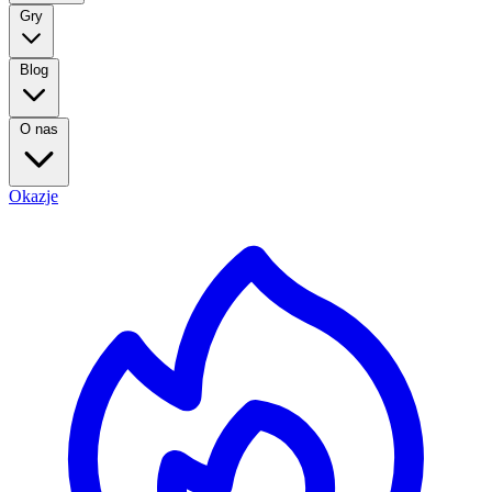
Gry
Blog
O nas
Okazje