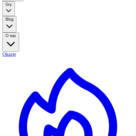
Gry
Blog
O nas
Okazje