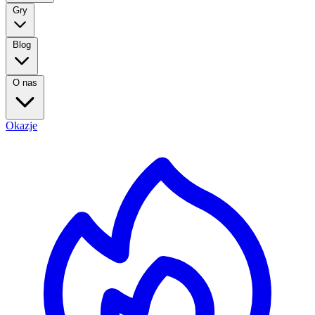
Gry
Blog
O nas
Okazje