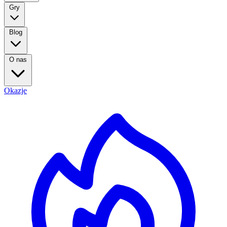
Gry
Blog
O nas
Okazje