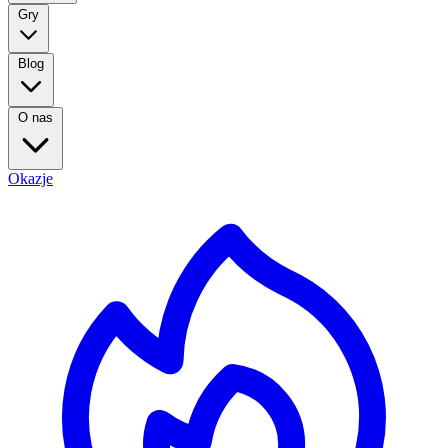
Gry
Blog
O nas
Okazje