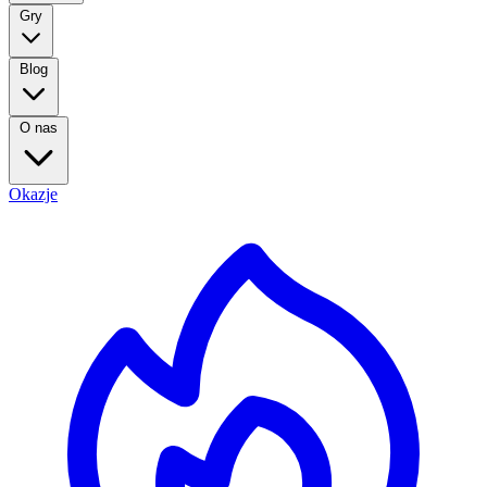
Gry
Blog
O nas
Okazje