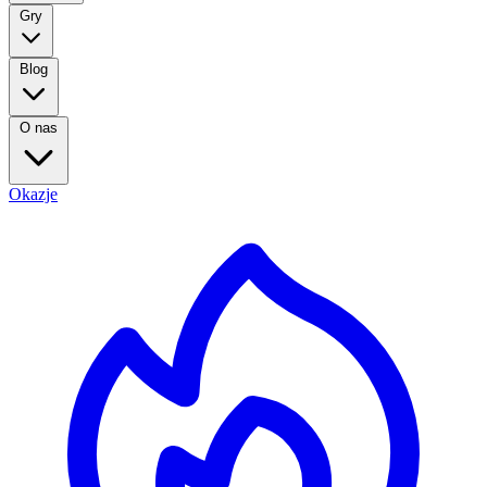
Gry
Blog
O nas
Okazje