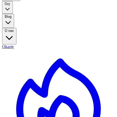
Gry
Blog
O nas
Okazje