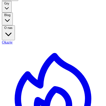
Gry
Blog
O nas
Okazje