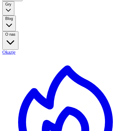
Gry
Blog
O nas
Okazje